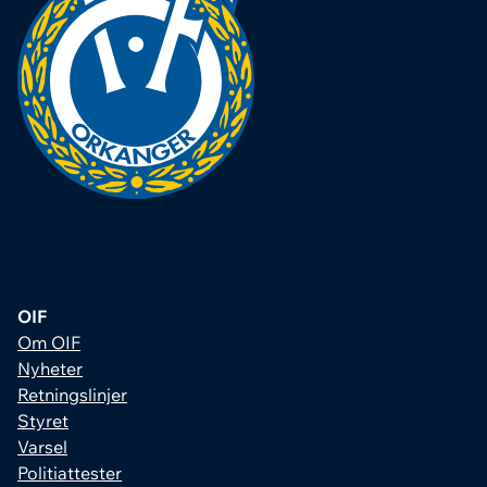
OIF
Om OIF
Nyheter
Retningslinjer
Styret
Varsel
Politiattester