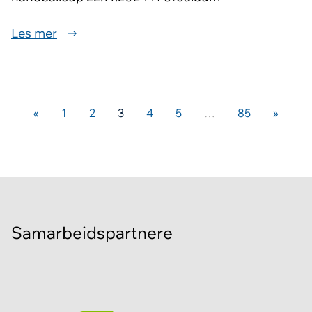
Les mer
«
1
2
3
4
5
…
85
»
Samarbeidspartnere