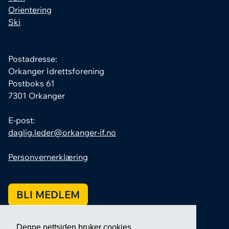
Orientering
Ski
Postadresse:
Orkanger Idrettsforening
Postboks 61
7301 Orkanger
E-post:
daglig.leder@orkanger-if.no
Personvernerklæring
BLI MEDLEM
Denne nettsiden bruker cookies.