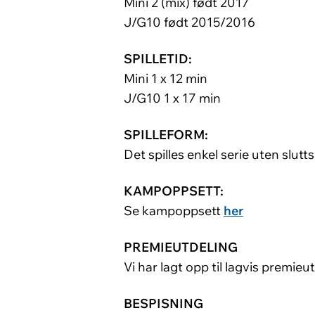
Mini 2 (mix) født 2017
J/G10 født 2015/2016
SPILLETID:
Mini 1 x 12 min
J/G10 1 x 17 min
SPILLEFORM:
Det spilles enkel serie uten sluttsp
KAMPOPPSETT:
Se kampoppsett
her
PREMIEUTDELING
Vi har lagt opp til lagvis premie
BESPISNING