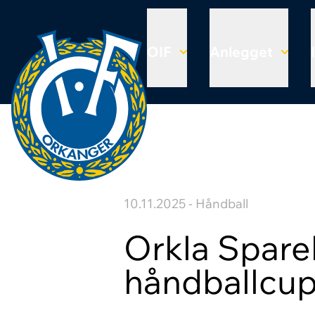
OIF
Anlegget
10.11.2025 - Håndball
Orkla Spare
håndballcup