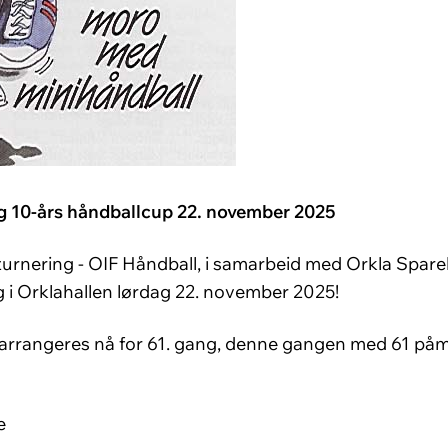
og 10-års håndballcup 22. november 2025
llturnering - OIF Håndball, i samarbeid med Orkla Spar
 i Orklahallen lørdag
22
.
november
20
25
!
 arrangeres nå for
61.
gang
, denne gangen med 61 påme
e