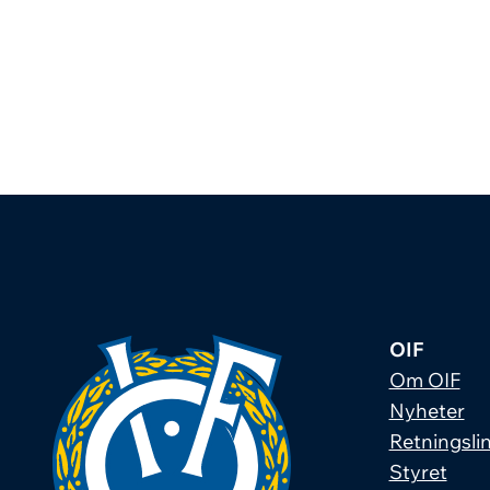
OIF
Om OIF
Nyheter
Retningslin
Styret