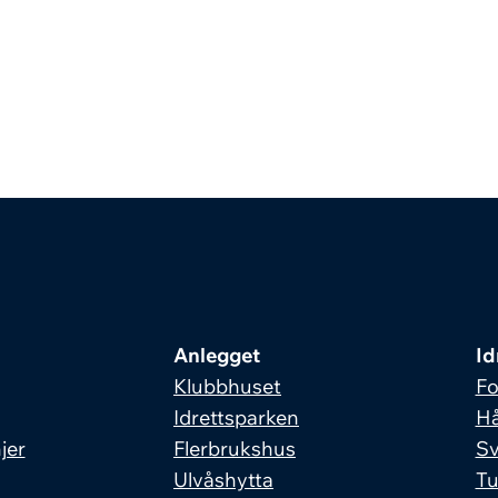
Anlegget
Id
Klubbhuset
Fo
Idrettsparken
Hå
jer
Flerbrukshus
S
Ulvåshytta
Tu