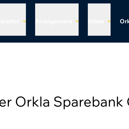
Idretter
Arrangement
Utleie
Ork
er Orkla Sparebank