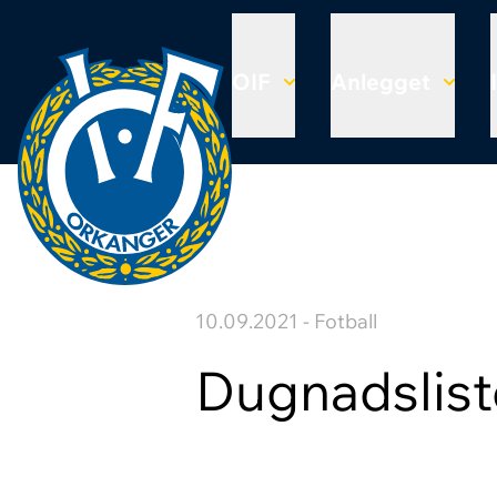
OIF
Anlegget
10.09.2021 - Fotball
Dugnadslist