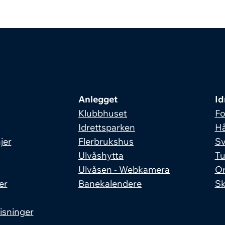
Anlegget
Id
Klubbhuset
Fo
Idrettsparken
Hå
jer
Flerbrukshus
S
Ulvåshytta
Tu
Ulvåsen - Webkamera
Or
er
Banekalendere
Sk
isninger