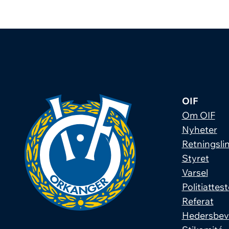
OIF
Om OIF
Nyheter
Retningslin
Styret
Varsel
Politiattest
Referat
Hedersbev