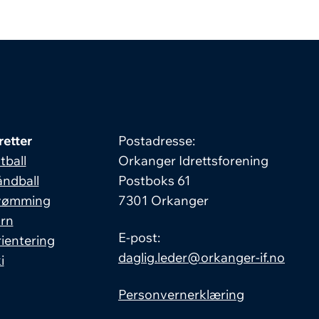
retter
Postadresse:
tball
Orkanger Idrettsforening
ndball
Postboks 61
vømming
7301 Orkanger
rn
E-post:
ientering
daglig.leder@orkanger-if.no
i
Personvernerklæring