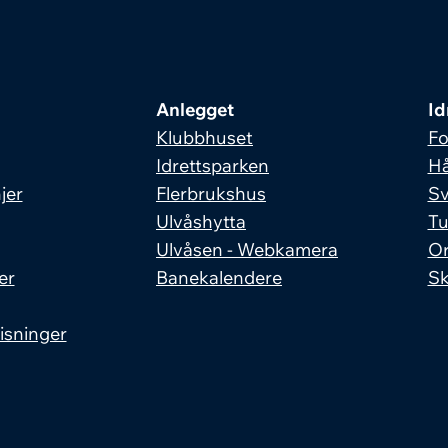
Anlegget
Id
Klubbhuset
Fo
Idrettsparken
Hå
jer
Flerbrukshus
S
Ulvåshytta
Tu
Ulvåsen - Webkamera
Or
er
Banekalendere
Sk
isninger