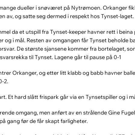
nge dueller i snøværet på Nytrømoen. Orkanger fikk 
en av, og satte seg dermed i respekt hos Tynset-laget.
l da et utspill fra Tynset-keeper havner rett i beina 
er og i mål. Resten av omgangen får Tynset beholde ba
rsvar. De største sjansene kommer fra bortelaget, so
varsrekka til Tynset. Lagene går til pause på 0-1
trer Orkanger, og etter litt klabb og babb havner ball
0-2.
 Et hard slått frispark går via en Tynsetspiller og i mål 
irrende omgang, men anført av en strålende Gine Fugels
 gang før de får skapt farligheter.