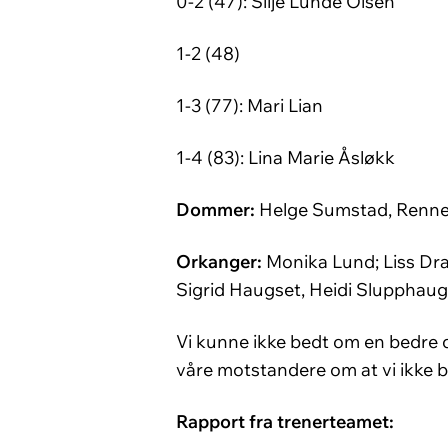
0-2 (47): Silje Lunde Olsen
1-2 (48)
1-3 (77): Mari Lian
1-4 (83): Lina Marie Åsløkk
Dommer:
Helge Sumstad, Renne
Orkanger:
Monika Lund; Liss Dr
Sigrid Haugset, Heidi Slupphaug 
Vi kunne ikke bedt om en bedre deb
våre motstandere om at vi ikke bli
Rapport fra trenerteamet: