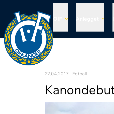
OIF
Anlegget
22.04.2017 - Fotball
Kanondebut 