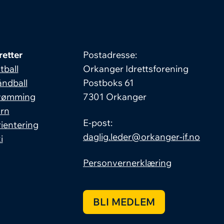
retter
Postadresse:
tball
Orkanger Idrettsforening
ndball
Postboks 61
vømming
7301 Orkanger
rn
E-post:
ientering
daglig.leder@orkanger-if.no
i
Personvernerklæring
BLI MEDLEM