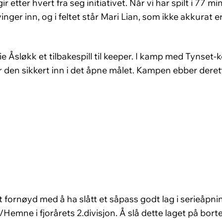
gir etter hvert fra seg initiativet. Når vi har spilt i 77 
er inn, og i feltet står Mari Lian, som ikke akkurat er
ie Åsløkk et tilbakespill til keeper. I kamp med Tynset
 den sikkert inn i det åpne målet. Kampen ebber deretter
 fornøyd med å ha slått et såpass godt lag i serieåpni
Hemne i fjorårets 2.divisjon. Å slå dette laget på borte