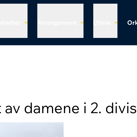
Idretter
Arrangement
Utleie
Ork
av damene i 2. divis