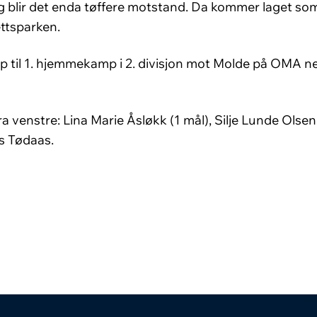
dag blir det enda tøffere motstand. Da kommer laget 
ettsparken.
p til 1. hjemmekamp i 2. divisjon mot Molde på OMA nes
 fra venstre: Lina Marie Åsløkk (1 mål), Silje Lunde Olse
s Tødaas.