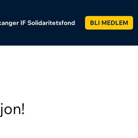
anger IF Solidaritetsfond
BLI MEDLEM
jon!