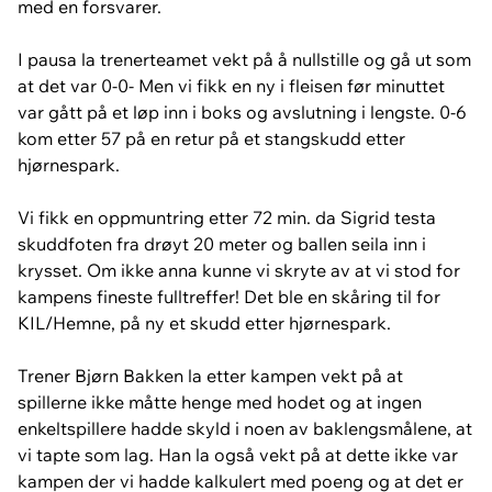
med en forsvarer.
I pausa la trenerteamet vekt på å nullstille og gå ut som
at det var 0-0- Men vi fikk en ny i fleisen før minuttet
var gått på et løp inn i boks og avslutning i lengste. 0-6
kom etter 57 på en retur på et stangskudd etter
hjørnespark.
Vi fikk en oppmuntring etter 72 min. da Sigrid testa
skuddfoten fra drøyt 20 meter og ballen seila inn i
krysset. Om ikke anna kunne vi skryte av at vi stod for
kampens fineste fulltreffer! Det ble en skåring til for
KIL/Hemne, på ny et skudd etter hjørnespark.
Trener Bjørn Bakken la etter kampen vekt på at
spillerne ikke måtte henge med hodet og at ingen
enkeltspillere hadde skyld i noen av baklengsmålene, at
vi tapte som lag. Han la også vekt på at dette ikke var
kampen der vi hadde kalkulert med poeng og at det er