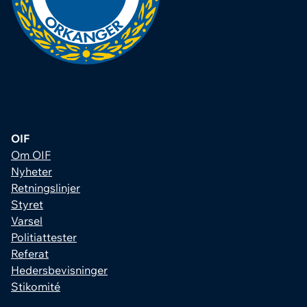
OIF
Om OIF
Nyheter
Retningslinjer
Styret
Varsel
Politiattester
Referat
Hedersbevisninger
Stikomité