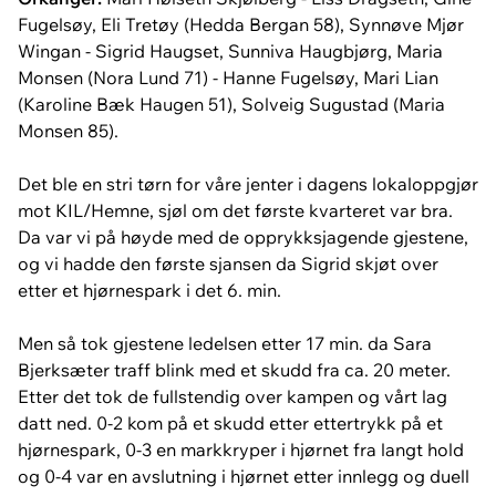
Fugelsøy, Eli Tretøy (Hedda Bergan 58), Synnøve Mjør
Wingan - Sigrid Haugset, Sunniva Haugbjørg, Maria
Monsen (Nora Lund 71) - Hanne Fugelsøy, Mari Lian
(Karoline Bæk Haugen 51), Solveig Sugustad (Maria
Monsen 85).
Det ble en stri tørn for våre jenter i dagens lokaloppgjør
mot KIL/Hemne, sjøl om det første kvarteret var bra.
Da var vi på høyde med de opprykksjagende gjestene,
og vi hadde den første sjansen da Sigrid skjøt over
etter et hjørnespark i det 6. min.
Men så tok gjestene ledelsen etter 17 min. da Sara
Bjerksæter traff blink med et skudd fra ca. 20 meter.
Etter det tok de fullstendig over kampen og vårt lag
datt ned. 0-2 kom på et skudd etter ettertrykk på et
hjørnespark, 0-3 en markkryper i hjørnet fra langt hold
og 0-4 var en avslutning i hjørnet etter innlegg og duell