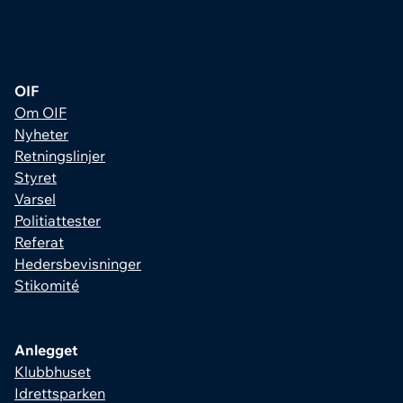
OIF
Om OIF
Nyheter
Retningslinjer
Styret
Varsel
Politiattester
Referat
Hedersbevisninger
Stikomité
Anlegget
Klubbhuset
Idrettsparken