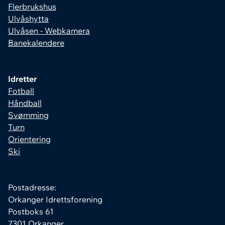
Flerbrukshus
Ulvåshytta
Ulvåsen - Webkamera
Banekalendere
Idretter
Fotball
Håndball
Svømming
Turn
Orientering
Ski
Postadresse:
Orkanger Idrettsforening
Postboks 61
7301 Orkanger