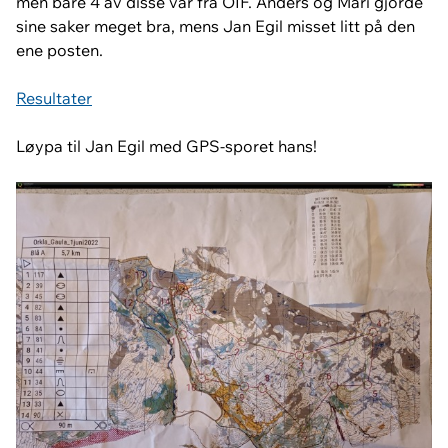
men bare 4 av disse var fra OIF. Anders og Mari gjorde
sine saker meget bra, mens Jan Egil misset litt på den
ene posten.
Resultater
Løypa til Jan Egil med GPS-sporet hans!