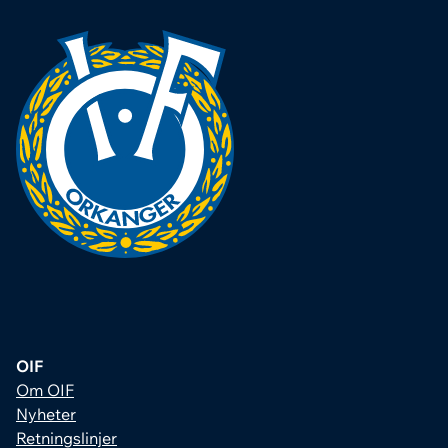
OIF
Om OIF
Nyheter
Retningslinjer