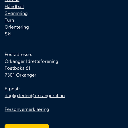
Håndball
Svømming
Turn
Orientering
Ski
Postadresse:
Orkanger Idrettsforening
Postboks 61
7301 Orkanger
E-post:
daglig.leder@orkanger-if.no
Personvernerklæring