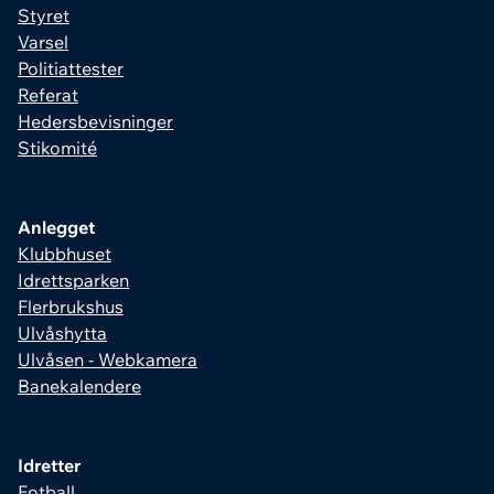
Styret
Varsel
Politiattester
Referat
Hedersbevisninger
Stikomité
Anlegget
Klubbhuset
Idrettsparken
Flerbrukshus
Ulvåshytta
Ulvåsen - Webkamera
Banekalendere
Idretter
Fotball