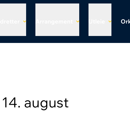
Idretter
Arrangement
Utleie
Ork
 14. august