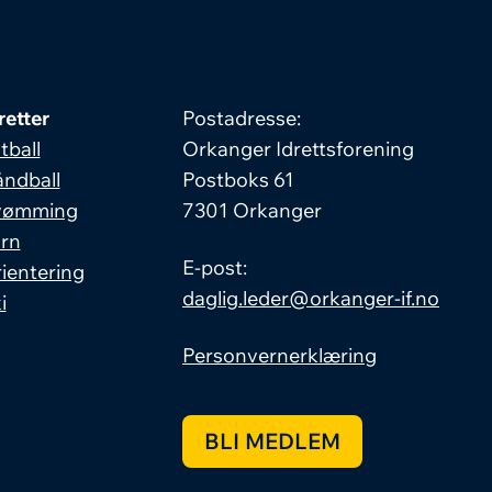
retter
Postadresse:
tball
Orkanger Idrettsforening
ndball
Postboks 61
vømming
7301 Orkanger
rn
E-post:
ientering
daglig.leder@orkanger-if.no
i
Personvernerklæring
BLI MEDLEM