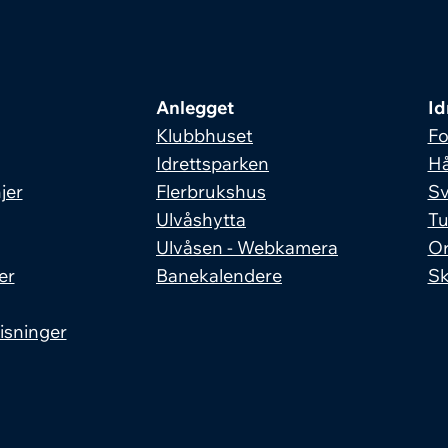
Anlegget
Id
Klubbhuset
Fo
Idrettsparken
Hå
jer
Flerbrukshus
S
Ulvåshytta
Tu
Ulvåsen - Webkamera
Or
er
Banekalendere
Sk
isninger