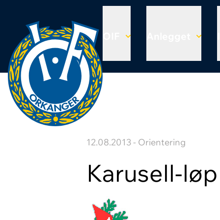
OIF
Anlegget
12.08.2013 - Orientering
Karusell-løp