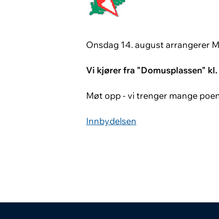
Onsdag 14. august arrangerer Mel
Vi kjører fra "Domusplassen" kl.
Møt opp - vi trenger mange poe
Innbydelsen