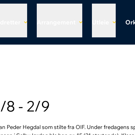
Idretter
Arrangement
Utleie
Ork
/8 - 2/9
 Peder Hegdal som stilte fra OIF. Under fredagens sp