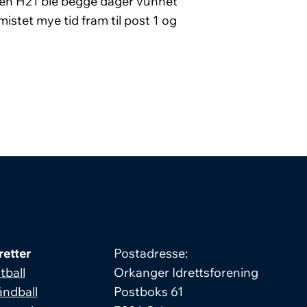
ssen H21 ble begge dager vunnet
istet mye tid fram til post 1 og
retter
Postadresse:
tball
Orkanger Idrettsforening
ndball
Postboks 61