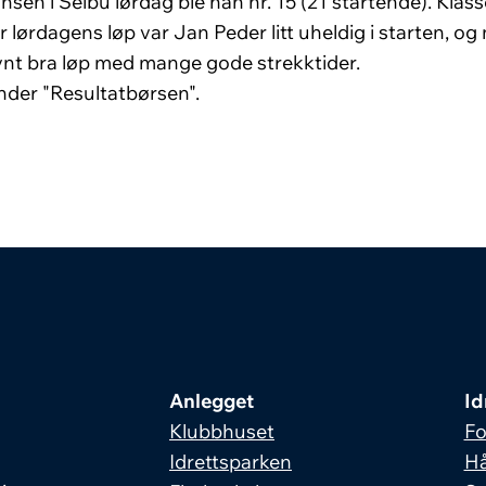
nsen i Selbu lørdag ble han nr. 15 (21 startende). Kla
lørdagens løp var Jan Peder litt uheldig i starten, og m
evnt bra løp med mange gode strekktider.
under "Resultatbørsen".
Anlegget
Id
Klubbhuset
Fo
Idrettsparken
Hå