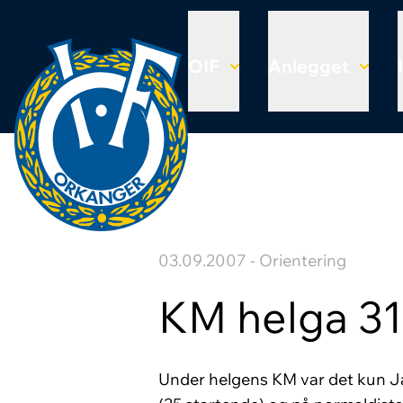
OIF
Anlegget
03.09.2007 - Orientering
KM helga 31
Under helgens KM var det kun Jan