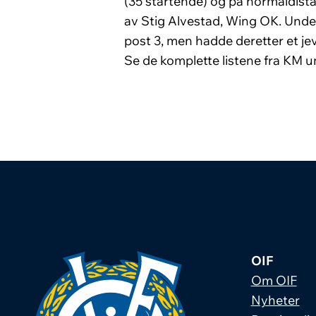
(35 startende) og på normaldista
av Stig Alvestad, Wing OK. Under 
post 3, men hadde deretter et j
Se de komplette listene fra KM 
OIF
Om OIF
Nyheter