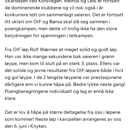
Skardåsen ved Korsvegen. Melhus og Leik er fortsatt
de dominerende klubbene og vil nok også i år
konkurrere tett om sammenlagt seieren. Det er fortsatt
litt uklart om OIF og Børsa skal slå seg sammen i
poengkampen, men dette vil trolig ikke ha den store
betydningen for spenningen i tetkampen.
Fra OIF løp Rolf Wærnes et meget solid og godt løp.
Han var ikke mange sekundene bak seieren i grønn
løype, men kom til slutt på en sterk 3. plass. Ellers var
det solide og jevne resultater fra OIF-løpere både i hvit
og gul løype. I de 2 lengste løypene var prestasjonene
dårligere enn vi kunne håpe på. Bedre lykke neste gang!
Poengberegningene individuelt og lag er ennå ikke
klare.
Det er lov å håpe på større deltagelse fra oss i løpene
som kommer! Neste løp i karusellen arrangeres av oss
den 6. juni i Knyken.