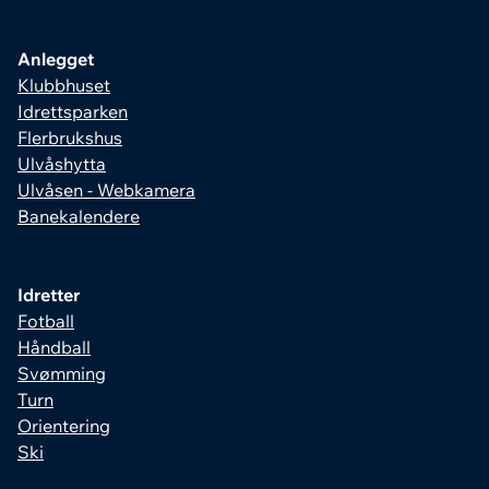
Anlegget
Klubbhuset
Idrettsparken
Flerbrukshus
Ulvåshytta
Ulvåsen - Webkamera
Banekalendere
Idretter
Fotball
Håndball
Svømming
Turn
Orientering
Ski