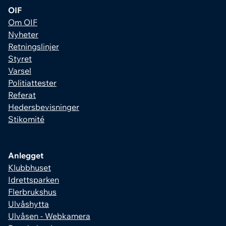
OIF
Om OIF
Nyheter
Retningslinjer
Styret
Varsel
Politiattester
Referat
Hedersbevisninger
Stikomité
Anlegget
Klubbhuset
Idrettsparken
Flerbrukshus
Ulvåshytta
Ulvåsen - Webkamera