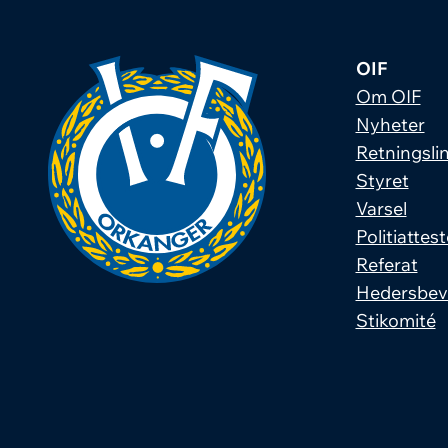
OIF
Om OIF
Nyheter
Retningslin
Styret
Varsel
Politiattest
Referat
Hedersbev
Stikomité