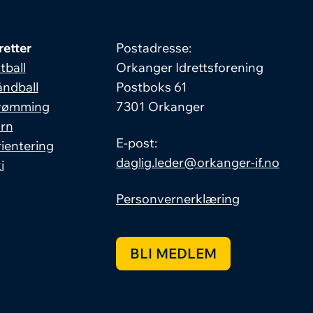
retter
Postadresse:
tball
Orkanger Idrettsforening
ndball
Postboks 61
vømming
7301 Orkanger
rn
E-post:
ientering
daglig.leder@orkanger-if.no
i
Personvernerklæring
BLI MEDLEM