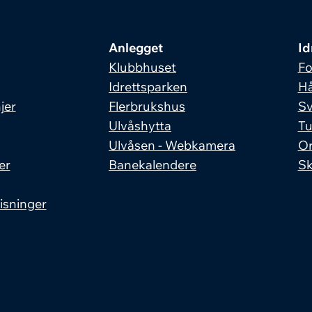
Anlegget
Id
Klubbhuset
Fo
Idrettsparken
Hå
jer
Flerbrukshus
S
Ulvåshytta
Tu
Ulvåsen - Webkamera
Or
er
Banekalendere
Sk
isninger