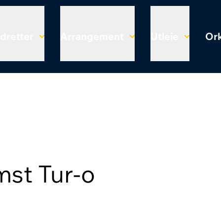
Idretter
Arrangement
Utleie
Ork
st Tur-o