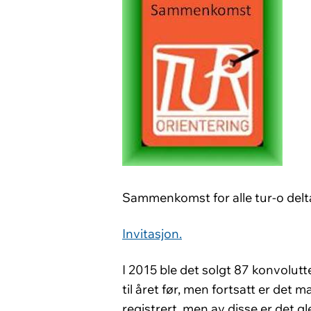
Sammenkomst for alle tur-o delta
Invitasjon.
I 2015 ble det solgt 87 konvolutt
til året før, men fortsatt er det 
registrert, men av disse er det g