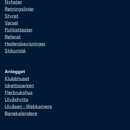
Nyheter
Retningslinjer
Styret
Varsel
Politiattester
Referat
Hedersbevisninger
Stikomité
Anlegget
Klubbhuset
Idrettsparken
Flerbrukshus
Ulvåshytta
Ulvåsen - Webkamera
Banekalendere