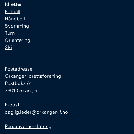
Idretter
Fotball
Håndball
Svømming
Turn
Orientering
Ski
Postadresse:
Orkanger Idrettsforening
Postboks 61
7301 Orkanger
E-post:
daglig.leder@orkanger-if.no
Personvernerklæring