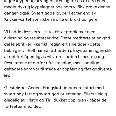
legge løyper og arrangere trening for oss. Gerd er en
meget dyktig løypelegger noe som vi fikk prøve denne
gangen også. Svært gode løyper i et terreng av
Knyken-kartet som ikke så ofte er brukt tidligere.
Vi hadde dessverre litt tekniske problemer med
avlesning og resultatservice. Dette medførte at en god
del leiebrikker ikke fikk registrert sine tider - dette
beklager vi. Rolf har nå fått orden på systemet igjen slik
at det forhåpentligvis vil være i orden til neste gang.
Resultatene er derfor ufullstendige, men samtlige
deltagere som var til stede er oppført og fått godkjente
løp.
Gjesteløper Anders Haugskott imponerer stort med
svært høy fart og svært god orientering. Ellers veldig
gledelig at Kristin og Tiril dukket opp igjen - håper de
fortsetter med det.