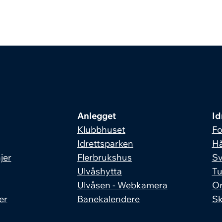
Anlegget
Id
Klubbhuset
Fo
Idrettsparken
Hå
jer
Flerbrukshus
S
Ulvåshytta
Tu
Ulvåsen - Webkamera
Or
er
Banekalendere
Sk