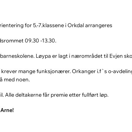
ientering for 5.-7.klassene i Orkdal arrangeres
tidsrommet 09.30 -13.30.
 barneskolene. Løypa er lagt i nærområdet til Evjen sko
krever mange funksjonærer. Orkanger i.f`s o-avdeling 
så med noen.
. Alle deltakerne får premie etter fullført løp.
 Arne!