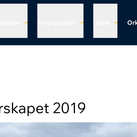
Idretter
Arrangement
Utleie
Ork
rskapet 2019