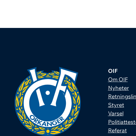
OIF
Om OIF
Nyheter
Retningslin
Styret
Varsel
Politiattest
Referat