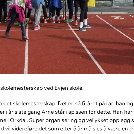
 skolemesterskap ved Evjen skole.
nok et skolemesterskap. Det er nå 5. året på rad han o
r i år siste gang Arne står i spissen for dette. Han har
ene i Orkdal. Super organisering og vellykket opplegg som
d vil videreføre det som etter 5 år må sies å være en tr