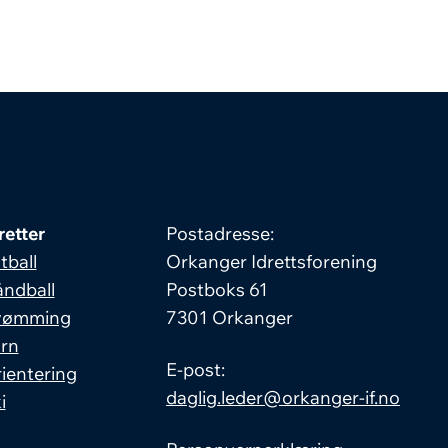
retter
Postadresse:
tball
Orkanger Idrettsforening
ndball
Postboks 61
vømming
7301 Orkanger
rn
E-post:
ientering
daglig.leder@orkanger-if.no
i