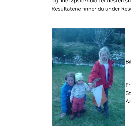
og fine løpsforhold i et nesten sn
Resultatene finner du under Res
Bi
Fr
St
An