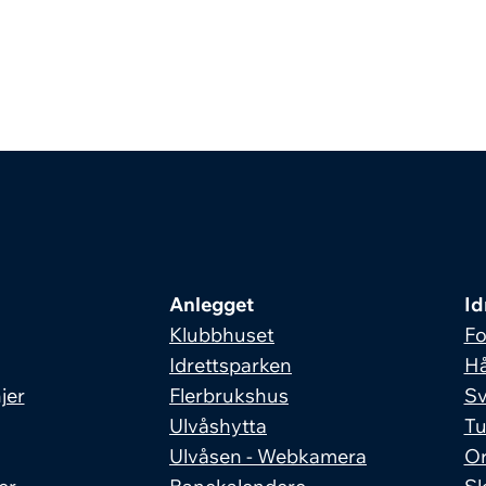
Anlegget
Id
Klubbhuset
Fo
Idrettsparken
Hå
jer
Flerbrukshus
S
Ulvåshytta
Tu
Ulvåsen - Webkamera
Or