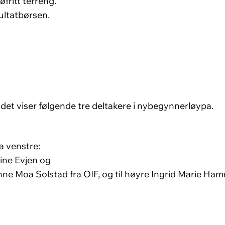
øfritt terreng.
ultatbørsen.
ldet viser følgende tre deltakere i nybegynnerløypa.
a venstre:
ine Evjen og
ne Moa Solstad fra OIF, og til høyre Ingrid Marie Ham