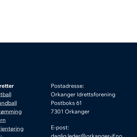
retter
Postadresse:
tball
Orkanger Idrettsforening
ndball
Postboks 61
vømming
7301 Orkanger
rn
E-post:
ientering
daglig.leder@orkanger-if.no