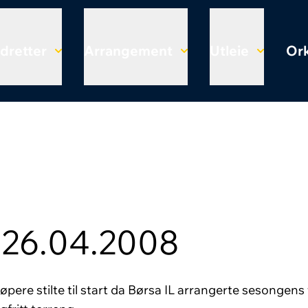
Idretter
Arrangement
Utleie
Ork
 26.04.2008
øpere stilte til start da Børsa IL arrangerte sesongens 