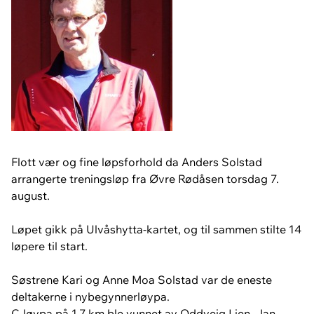
Flott vær og fine løpsforhold da Anders Solstad
arrangerte treningsløp fra Øvre Rødåsen torsdag 7.
august.
Løpet gikk på Ulvåshytta-kartet, og til sammen stilte 14
løpere til start.
Søstrene Kari og Anne Moa Solstad var de eneste
deltakerne i nybegynnerløypa.
C-løypa på 1,7 km ble vunnet av Oddveig Lien. Jan