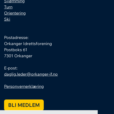
Svømming
Turn
Orientering
Ski
Postadresse:
Orkanger Idrettsforening
Postboks 61
7301 Orkanger
E-post:
daglig.leder@orkanger-if.no
Personvernerklæring
BLI MEDLEM