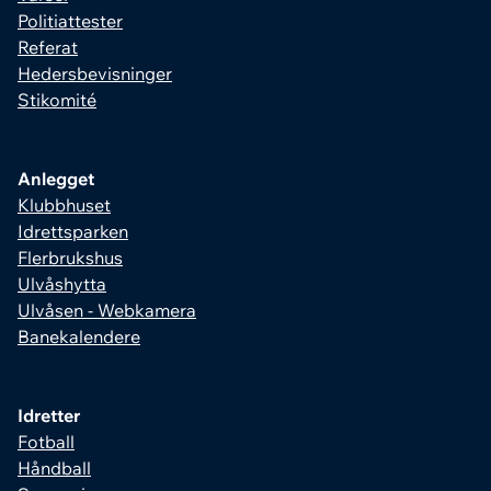
Politiattester
Referat
Hedersbevisninger
Stikomité
Anlegget
Klubbhuset
Idrettsparken
Flerbrukshus
Ulvåshytta
Ulvåsen - Webkamera
Banekalendere
Idretter
Fotball
Håndball