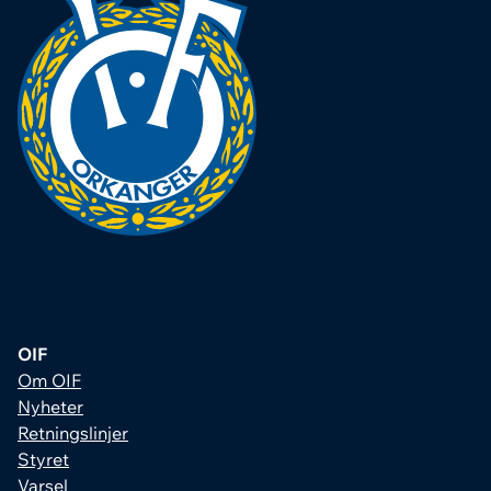
OIF
Om OIF
Nyheter
Retningslinjer
Styret
Varsel