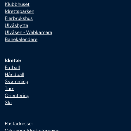
Klubbhuset
Idrettsparken
Flerbrukshus
Ulvåshytta
Ulvåsen - Webkamera
Banekalendere
Idretter
Fotball
Håndball
Svømming
Turn
Orientering
Ski
Postadresse:
Orkanger Idrettsforening