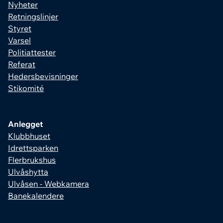
Nyheter
Retningslinjer
Styret
Varsel
Politiattester
Referat
Hedersbevisninger
Stikomité
Anlegget
Klubbhuset
Idrettsparken
Flerbrukshus
Ulvåshytta
Ulvåsen - Webkamera
Banekalendere