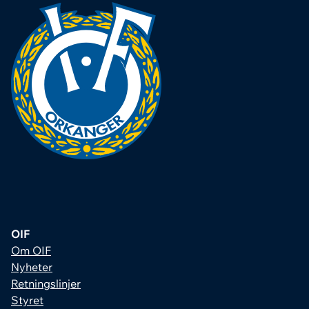
OIF
Om OIF
Nyheter
Retningslinjer
Styret