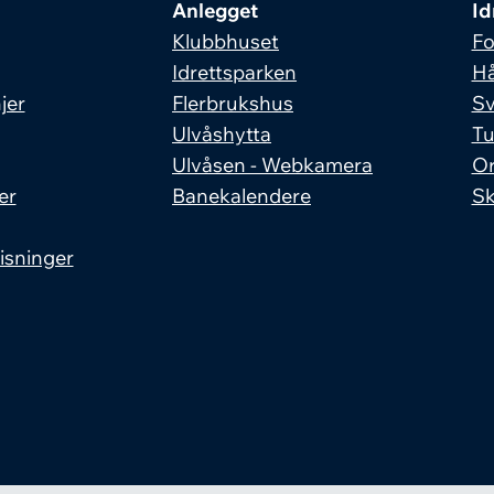
Anlegget
Id
Klubbhuset
Fo
Idrettsparken
Hå
jer
Flerbrukshus
S
Ulvåshytta
Tu
Ulvåsen - Webkamera
Or
er
Banekalendere
Sk
isninger