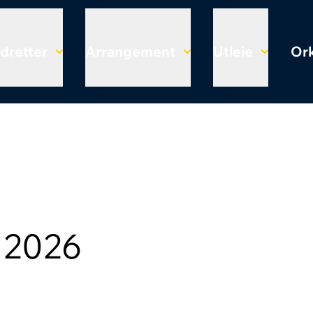
Idretter
Arrangement
Utleie
Ork
 2026