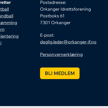
retter
Postadresse:
tball
Orkanger Idrettsforening
ndball
Postboks 61
vømming
7301 Orkanger
rn
E-post:
ientering
daglig.leder@orkanger-if.no
i
Personvernerklæring
BLI MEDLEM