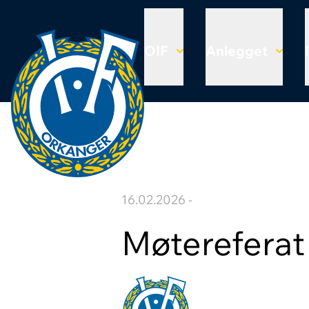
OIF
Anlegget
16.02.2026 -
Møtereferat