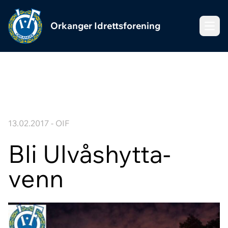
Orkanger Idrettsforening
Meny
13.02.2017 - OIF
Bli Ulvåshytta-
venn