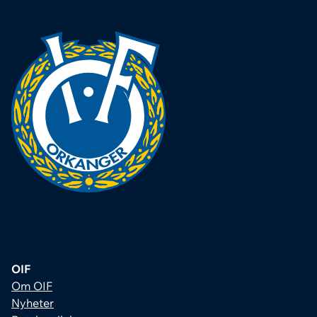
OIF
Om OIF
Nyheter