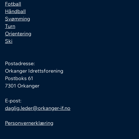
Fotball
Håndball
Svømming
Turn
Orientering
Ski
Postadresse:
Orkanger Idrettsforening
Postboks 61
7301 Orkanger
E-post:
daglig.leder@orkanger-if.no
Personvernerklæring