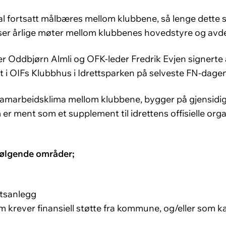
al fortsatt målbæres mellom klubbene, så lenge dette s
øser årlige møter mellom klubbenes hovedstyre og avde
er Oddbjørn Almli og OFK-leder Fredrik Evjen signerte
 OIFs Klubbhus i Idrettsparken på selveste FN-dagen
samarbeidsklima mellom klubbene, bygger på gjensidig r
m er ment som et supplement til idrettens offisielle o
følgende områder;
ttsanlegg
 krever finansiell støtte fra kommune, og/eller som ka