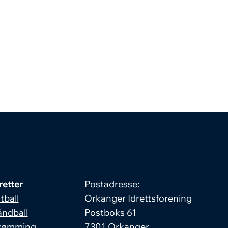
retter
Postadresse:
tball
Orkanger Idrettsforening
ndball
Postboks 61
vømming
7301 Orkanger