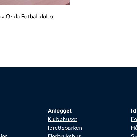
av Orkla Fotballklubb.
Anlegget
Id
Klubbhuset
Fo
Idrettsparken
Hå
jer
Flerbrukshus
S