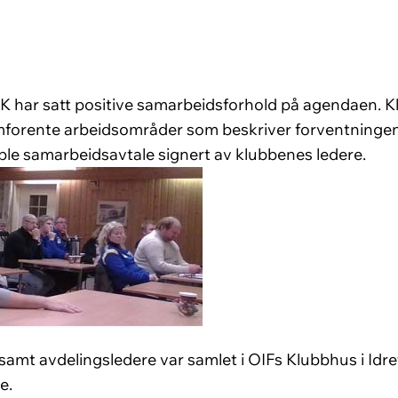
 FK har satt positive samarbeidsforhold på agendaen. 
s omforente arbeidsområder som beskriver forventningen
le samarbeidsavtale signert av klubbenes ledere.
samt avdelingsledere var samlet i OIFs Klubbhus i Id
e.