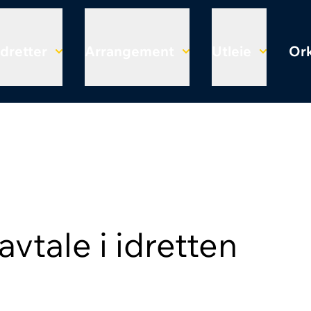
Idretter
Arrangement
Utleie
Ork
vtale i idretten