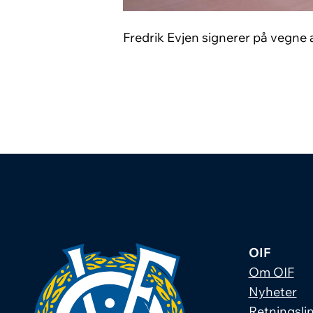
Fredrik Evjen signerer på vegne 
OIF
Om OIF
Nyheter
Retningslin