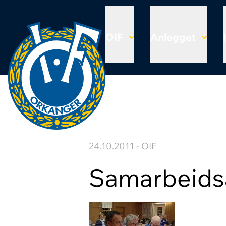
OIF
Anlegget
24.10.2011 - OIF
Samarbeidsa