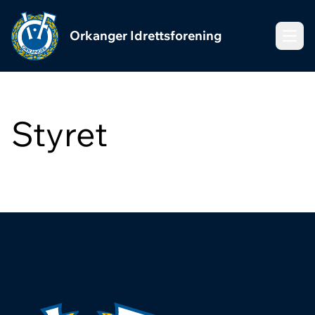
Orkanger Idrettsforening
Meny
Styret