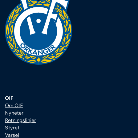
OIF
Om OIF
Nyheter
Retningslinjer
Styret
Varsel