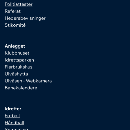
Politiattester
Referat
Hedersbevisninger
Stikomité
Anlegget
Klubbhuset
Idrettsparken
Flerbrukshus
Ulvåshytta
Ulvåsen - Webkamera
Banekalendere
Idretter
Fotball
Håndball
Svømming