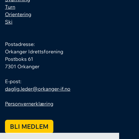
Turn
Orientering
Ski
Postadresse:
Orkanger Idrettsforening
Postboks 61
7301 Orkanger
E-post:
daglig.leder@orkanger-if.no
Personvernerklæring
BLI MEDLEM