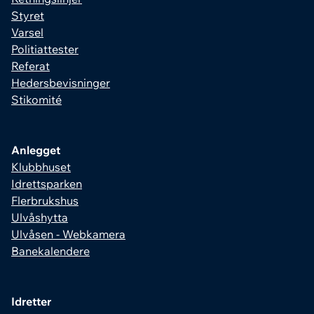
Styret
Varsel
Politiattester
Referat
Hedersbevisninger
Stikomité
Anlegget
Klubbhuset
Idrettsparken
Flerbrukshus
Ulvåshytta
Ulvåsen - Webkamera
Banekalendere
Idretter