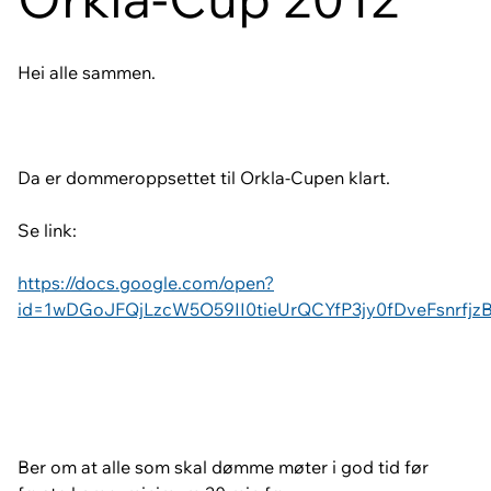
Hei alle sammen.
Da er dommeroppsettet til Orkla-Cupen klart.
Se link:
https://docs.google.com/open?
id=1wDGoJFQjLzcW5O59II0tieUrQCYfP3jy0fDveFsnrfj
Ber om at alle som skal dømme møter i god tid før