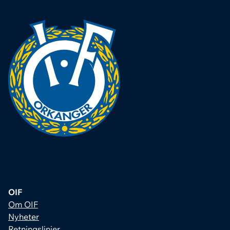
OIF
Om OIF
Nyheter
Retningslinjer