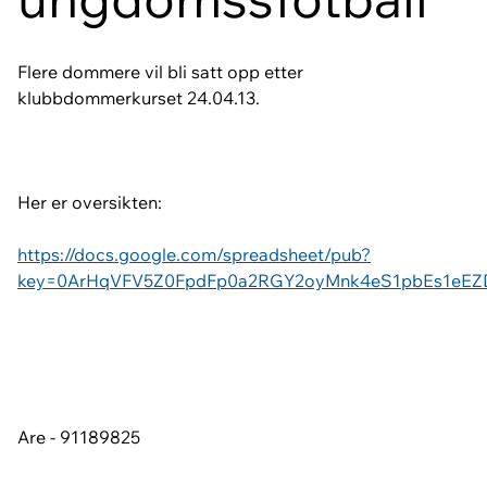
Flere dommere vil bli satt opp etter
klubbdommerkurset 24.04.13.
Her er oversikten:
https://docs.google.com/spreadsheet/pub?
key=0ArHqVFV5Z0FpdFp0a2RGY2oyMnk4eS1pbEs1eEZDb
Are - 91189825