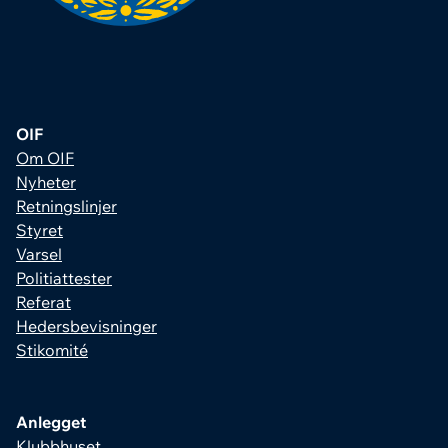
OIF
Om OIF
Nyheter
Retningslinjer
Styret
Varsel
Politiattester
Referat
Hedersbevisninger
Stikomité
Anlegget
Klubbhuset